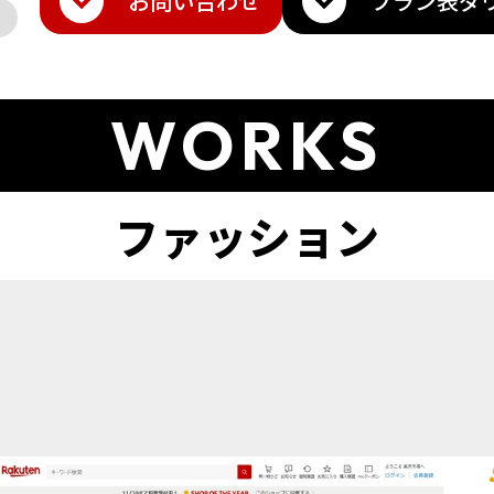
お問い合わせ
プラン表
ダ
WORKS
ト
amazon
Q10
楽天トラベル
その他モール
メ・香水
雑貨・ギフト
日用品・雑貨
インテリア