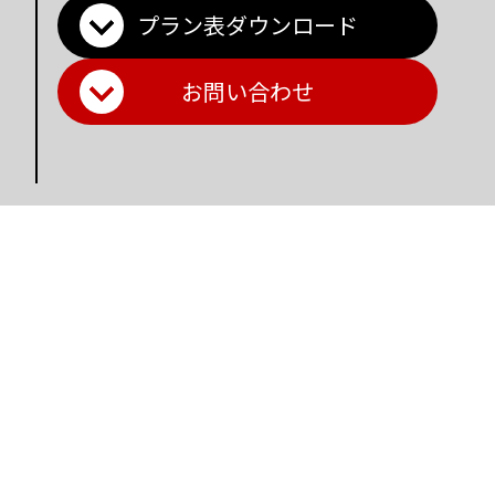
プラン表ダウンロード
お問い合わせ
Main Contents
トップページ
個人情報保護方針
プラン一覧
機密情報に対する弊社方針
制作実績
危機管理についての弊社取組