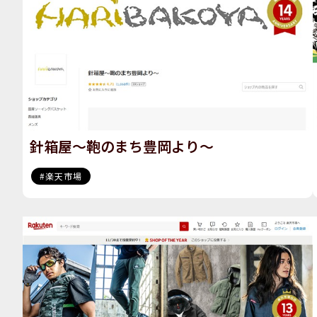
針箱屋〜鞄のまち豊岡より〜
楽天市場