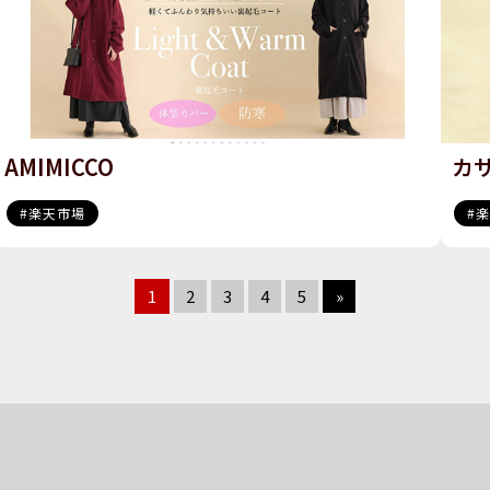
AMIMICCO
カ
楽天市場
1
2
3
4
5
»