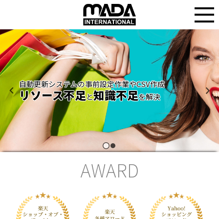
A
W
A
R
D