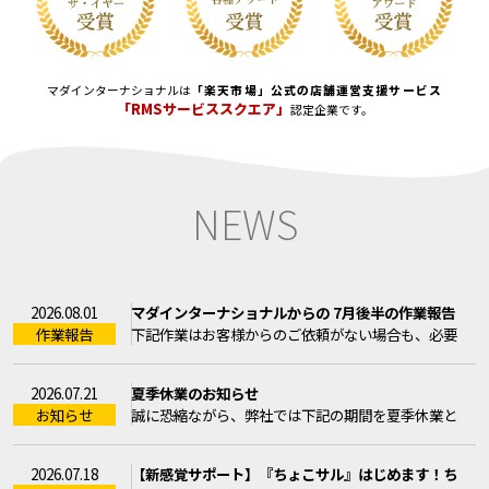
マダインターナショナルは
「楽天市場」公式の店舗運営支援サービス
「RMSサービススクエア」
認定企業です。
N
E
W
S
マダインターナショナルからの 7月後半の作業報告
2026.08.01
作業報告
下記作業はお客様からのご依頼がない場合も、必要
なものは弊社で更新作業を ...
夏季休業のお知らせ
2026.07.21
お知らせ
誠に恐縮ながら、弊社では下記の期間を夏季休業と
させていただきます。20 ...
【新感覚サポート】『ちょこサル』はじめます！ち
2026.07.18
ょこっとコンサルですが中身は真剣です！！