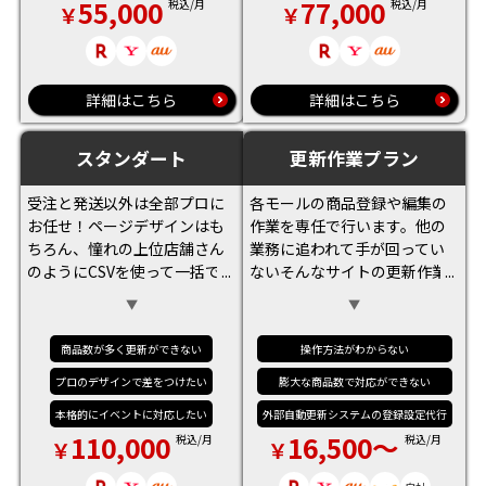
55,000
77,000
税込/月
税込/月
詳細はこちら
詳細はこちら
スタンダート
更新作業プラン
受注と発送以外は全部プロに
各モールの商品登録や編集の
お任せ！ページデザインはも
作業を専任で行います。他の
ちろん、憧れの上位店舗さん
業務に追われて手が回ってい
のようにCSVを使って一括でデ
ないそんなサイトの更新作業
ータの処理など！集客の為の
を行います。リソース不足解
広告入稿やリピーター対策の
決におすすめ。 お悩みに応じ
メールマガジンの作成、モー
てお見積り致します。
商品数が多く更新ができない
操作方法がわからない
ルのセールや自社企画のイベ
プロのデザインで差をつけたい
膨大な商品数で対応ができない
ント対策も対応させていただ
きます。
本格的にイベントに対応したい
外部自動更新システムの登録設定代行
110,000
16,500～
税込/月
税込/月