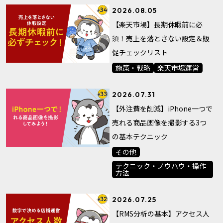
2026.08.05
【楽天市場】長期休暇前に必
須！売上を落とさない設定＆販
促チェックリスト
施策・戦略
楽天市場運営
2026.07.31
【外注費を削減】iPhone一つで
売れる商品画像を撮影する3つ
の基本テクニック
その他
テクニック・ノウハウ・操作
方法
2026.07.25
【RMS分析の基本】アクセス人