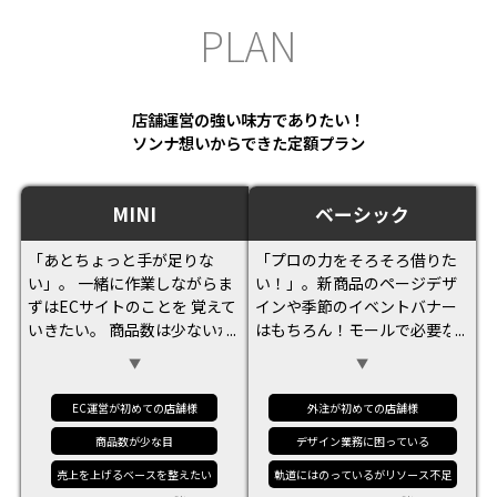
P
L
A
N
店舗運営の強い味方でありたい！
ソンナ想いからできた定額プラン
MINI
ベーシック
「あとちょっと手が足りな
「プロの力をそろそろ借りた
い」。 一緒に作業しながらま
い！」。新商品のページデザ
ずはECサイトのことを 覚えて
インや季節のイベントバナー
いきたい。 商品数は少ないが
はもちろん！モールで必要な
季節のイベントやセールなど
更新業務もお手伝いさせてい
プロのデザインを使用した
ただきます。社内だけではリ
い。売上アップやページの作
ソース不足という店舗様やデ
EC運営が初めての店舗様
外注が初めての店舗様
成以外のちょっと手が足りな
ザインはプロにお任せした
商品数が少な目
デザイン業務に困っている
い！やECサイト初心者さんに
い！という店舗様にも選ばれ
おすすめ。
ています！
売上を上げるベースを整えたい
軌道にはのっているがリソース不足