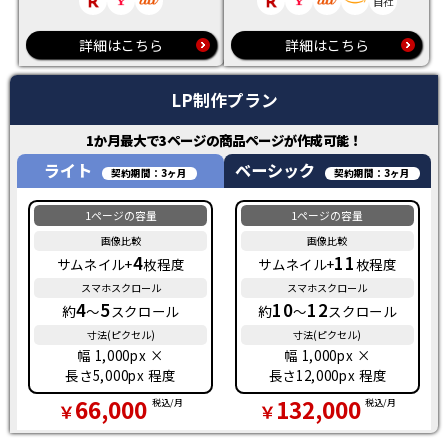
自社
詳細はこちら
詳細はこちら
LP制作プラン
1か月最大で
3
ページの商品ページが作成可能！
ライト
ベーシック
4
11
サムネイル+
枚程度
サムネイル+
枚程度
4
5
10
12
約
～
スクロール
約
～
スクロール
幅 1,000px ×
幅 1,000px ×
長さ5,000px 程度
長さ12,000px 程度
66,000
132,000
税込/月
税込/月