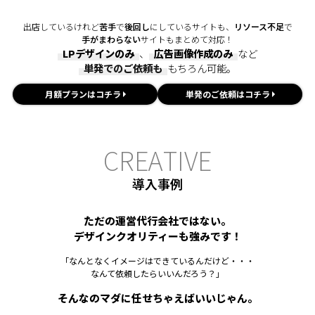
出店しているけれど
苦手
で
後回し
にしているサイトも、
リソース不足
で
手がまわらない
サイトもまとめて対応！
LPデザインのみ
、
広告画像作成のみ
など
単発でのご依頼も
もちろん可能。
月額プランはコチラ
単発のご依頼はコチラ
C
R
E
A
T
I
V
E
導入事例
ただの運営代行会社ではない。
デザインクオリティーも強みです！
「なんとなくイメージはできているんだけど・・・
なんて依頼したらいいんだろう？」
そんなのマダに任せちゃえばいいじゃん。