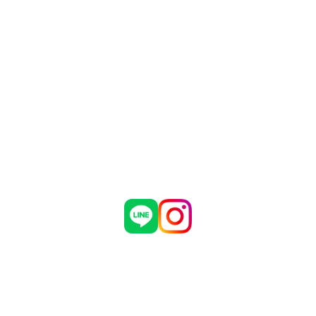
Main Contents
トップページ
個人情報保護方針
プラン一覧
機密情報に対する弊社方針
制作実績
危機管理についての弊社取組
お問い合わせ
採用情報
会社概要
ブログ
お知らせ
有限会社 マダインターナショナル
〒460-0002
愛知県名古屋市中区丸の内3丁目5番33号