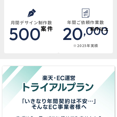
年間ご依頼作業数
月間デサイン制作数
20
500
,000
案件
案件
以上
※2025年実績