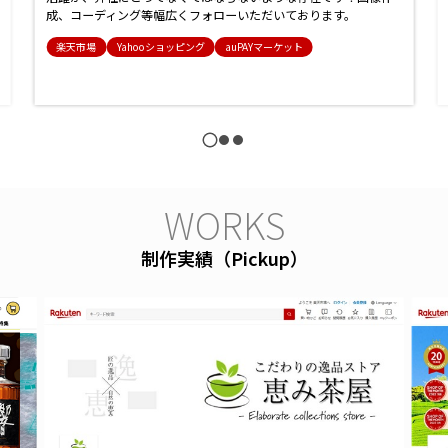
成、コーディング等幅広くフォローいただいております。
楽天市場
Yahooショッピング
auPAYマーケット
W
O
R
K
S
制作実績（Pickup）