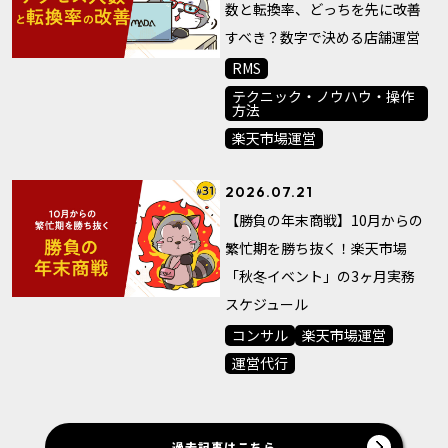
数と転換率、どっちを先に改善
すべき？数字で決める店舗運営
RMS
テクニック・ノウハウ・操作
方法
楽天市場運営
2026.07.21
【勝負の年末商戦】10月からの
繁忙期を勝ち抜く！楽天市場
「秋冬イベント」の3ヶ月実務
スケジュール
コンサル
楽天市場運営
運営代行
過去記事はこちら