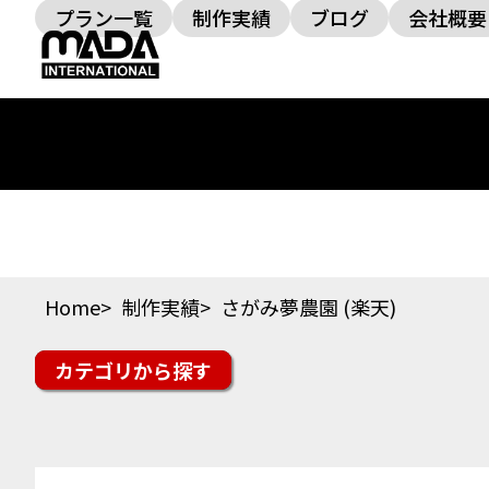
プラン一覧
制作実績
ブログ
会社概要
Home
制作実績
さがみ夢農園 (楽天)
カテゴリ
楽天市場
Yahoo!ショッピング
auPAYマーケッ
スイーツ・ドリンク
ファッション
美容・コス
その他ジャンル
オフィシャルサイト