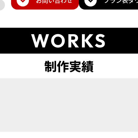
お問い合わせ
プラン表
ダ
WORKS
ト
amazon
Q10
楽天トラベル
その他モール
メ・香水
雑貨・ギフト
日用品・雑貨
インテリア