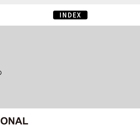
INDEX
の