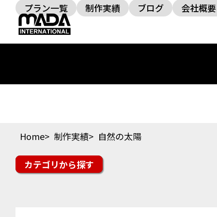
プラン一覧
制作実績
ブログ
会社概要
Home
制作実績
自然の太陽
カテゴリ
楽天市場
Yahoo!ショッピング
auPAYマーケッ
スイーツ・ドリンク
ファッション
美容・コス
その他ジャンル
オフィシャルサイト