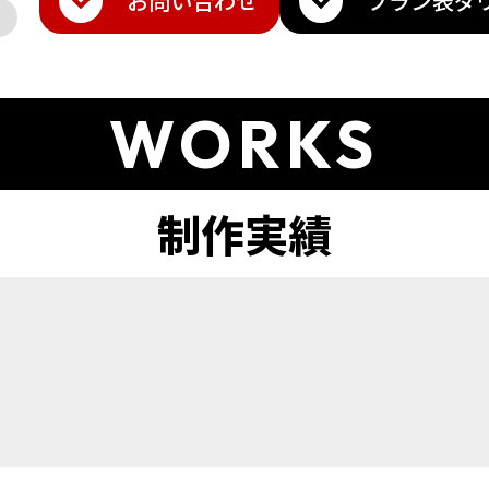
お問い合わせ
プラン表
ダ
WORKS
ト
amazon
Q10
楽天トラベル
その他モール
メ・香水
雑貨・ギフト
日用品・雑貨
インテリア