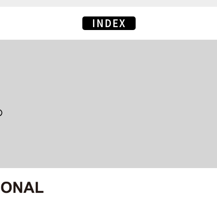
INDEX
の