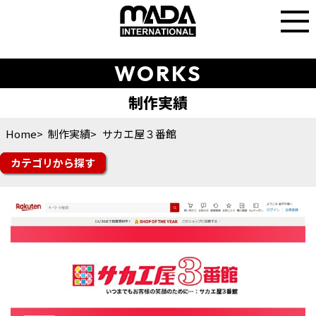
WORKS
Home
制作実績
サカエ屋３番館
カテゴリ
楽天市場
Yahoo!ショッピング
auPAYマーケット
amazon
Q10
楽天トラベル
その他モール
futureshop
Shopify
ショップサーブ
食品
スイーツ・ドリンク
ファッション
美容・コスメ・香水
雑貨・ギフト
日用品・雑貨
インテリア
スポーツ・シューズ
花・ガーデン・DIY
その他ジャンル
オフィシャルサイト