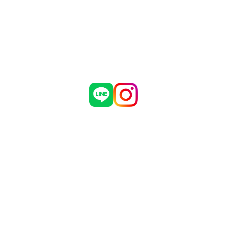
制作実績
危機管理についての弊社取組
お問い合わせ
採用情報
会社概要
ブログ
お知らせ
有限会社 マダインターナショナル
〒460-0002
愛知県名古屋市中区丸の内3丁目5番33号
名古屋有楽ビル 7階
TEL：052-961-1777 FAX：052-961-1778
Copyright © Madagroup.inc Allrights Reserved