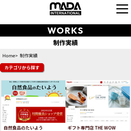
WORKS
Home
制作実績
カテゴリ
楽天市場
Yahoo!ショッピング
auPAYマーケット
amazon
Q10
楽天トラベル
その他モール
futureshop
Shopify
ショップサーブ
食品
スイーツ・ドリンク
ファッション
美容・コスメ・香水
雑貨・ギフト
日用品・雑貨
インテリア
スポーツ・シューズ
花・ガーデン・DIY
その他ジャンル
オフィシャルサイト
自然食品のたいよう
ギフト専門店 THE WOW