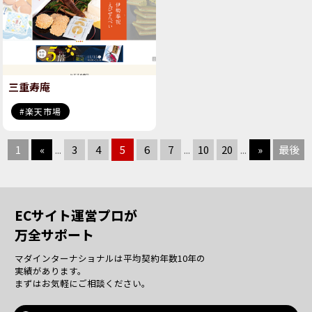
三重寿庵
楽天市場
«
...
3
4
5
6
7
...
10
20
...
»
ECサイト運営プロが
万全サポート
マダインターナショナルは平均契約年数10年の
実績があります。
まずはお気軽にご相談ください。