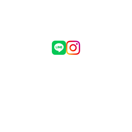
制作実績
危機管理についての弊社取組
お問い合わせ
採用情報
会社概要
ブログ
お知らせ
有限会社 マダインターナショナル
〒460-0002
愛知県名古屋市中区丸の内3丁目5番33号
名古屋有楽ビル 7階
TEL：052-961-1777 FAX：052-961-1778
Copyright © Madagroup.inc Allrights Reserved