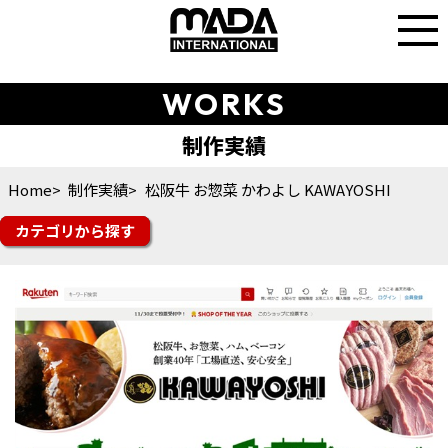
WORKS
Home
制作実績
松阪牛 お惣菜 かわよし KAWAYOSHI
カテゴリ
楽天市場
Yahoo!ショッピング
auPAYマーケット
amazon
Q10
楽天トラベル
その他モール
futureshop
Shopify
ショップサーブ
食品
スイーツ・ドリンク
ファッション
美容・コスメ・香水
雑貨・ギフト
日用品・雑貨
インテリア
スポーツ・シューズ
花・ガーデン・DIY
その他ジャンル
オフィシャルサイト