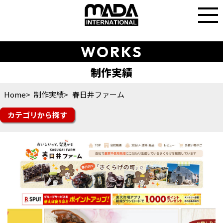
WORKS
Home
制作実績
春日井ファーム
カテゴリ
楽天市場
Yahoo!ショッピング
auPAYマーケット
amazon
Q10
楽天トラベル
その他モール
futureshop
Shopify
ショップサーブ
食品
スイーツ・ドリンク
ファッション
美容・コスメ・香水
雑貨・ギフト
日用品・雑貨
インテリア
スポーツ・シューズ
花・ガーデン・DIY
その他ジャンル
オフィシャルサイト