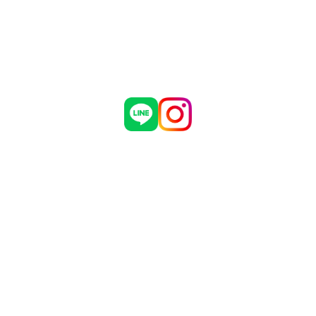
制作実績
危機管理についての弊社取組
お問い合わせ
採用情報
会社概要
ブログ
お知らせ
有限会社 マダインターナショナル
〒460-0002
愛知県名古屋市中区丸の内3丁目5番33号
名古屋有楽ビル 7階
TEL：052-961-1777 FAX：052-961-1778
Copyright © Madagroup.inc Allrights Reserved