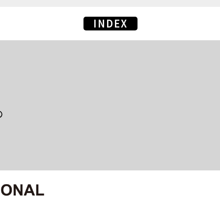
INDEX
の