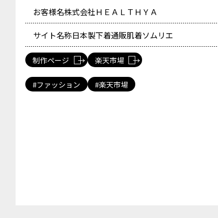
お客様名
株式会社ＨＥＡＬＴＨＹＡ
サイト名称
日本製下着通販肌着ソムリエ
制作ページ
楽天市場
ファッション
楽天市場