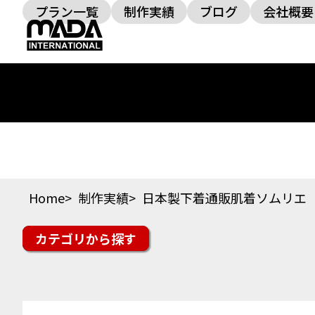
プラン一覧
制作実績
ブログ
会社概要
Home
制作実績
日本製下着通販肌着ソムリエ
カテゴリ
楽天市場
Yahoo!ショッピング
auPAYマーケッ
スイーツ・ドリンク
ファッション
美容・コス
その他ジャンル
オフィシャルサイト