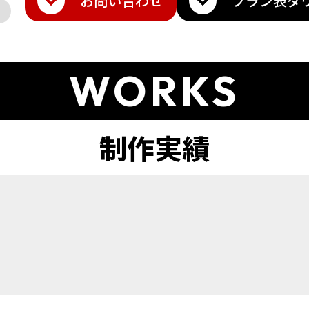
お問い合わせ
プラン表
ダ
WORKS
ト
amazon
Q10
楽天トラベル
その他モール
メ・香水
雑貨・ギフト
日用品・雑貨
インテリア