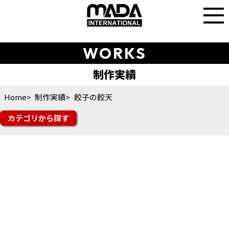
WORKS
Home
制作実績
餃子の餃天
カテゴリ
楽天市場
Yahoo!ショッピング
auPAYマーケット
amazon
Q10
楽天トラベル
その他モール
futureshop
Shopify
ショップサーブ
食品
スイーツ・ドリンク
ファッション
美容・コスメ・香水
雑貨・ギフト
日用品・雑貨
インテリア
スポーツ・シューズ
花・ガーデン・DIY
その他ジャンル
オフィシャルサイト