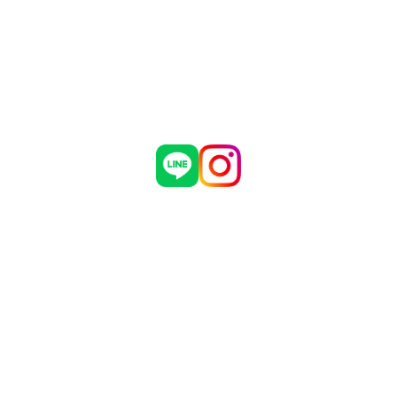
制作実績
危機管理についての弊社取組
お問い合わせ
採用情報
会社概要
ブログ
お知らせ
有限会社 マダインターナショナル
〒460-0002
愛知県名古屋市中区丸の内3丁目5番33号
名古屋有楽ビル 7階
TEL：052-961-1777 FAX：052-961-1778
Copyright © Madagroup.inc Allrights Reserved