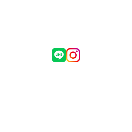
制作実績
危機管理についての弊社取組
お問い合わせ
採用情報
会社概要
ブログ
お知らせ
有限会社 マダインターナショナル
〒460-0002
愛知県名古屋市中区丸の内3丁目5番33号
名古屋有楽ビル 7階
TEL：052-961-1777 FAX：052-961-1778
Copyright © Madagroup.inc Allrights Reserved