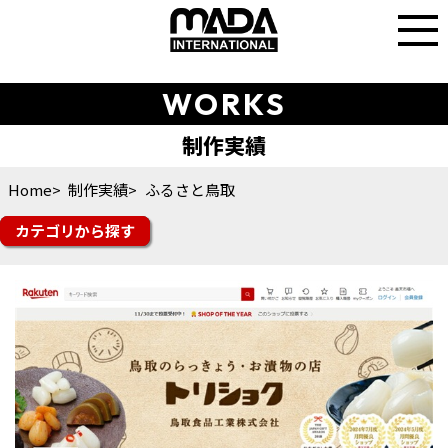
WORKS
Home
制作実績
ふるさと鳥取
カテゴリ
楽天市場
Yahoo!ショッピング
auPAYマーケット
amazon
Q10
楽天トラベル
その他モール
futureshop
Shopify
ショップサーブ
食品
スイーツ・ドリンク
ファッション
美容・コスメ・香水
雑貨・ギフト
日用品・雑貨
インテリア
スポーツ・シューズ
花・ガーデン・DIY
その他ジャンル
オフィシャルサイト