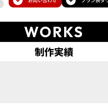
お問い合わせ
プラン表
ダ
WORKS
ト
amazon
Q10
楽天トラベル
その他モール
メ・香水
雑貨・ギフト
日用品・雑貨
インテリア