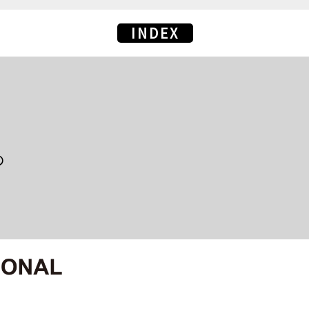
INDEX
の