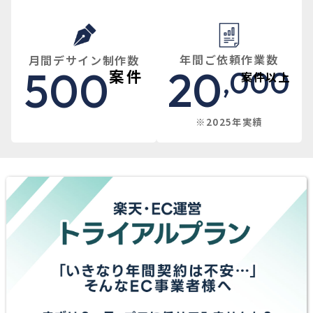
年間ご依頼作業数
月間デサイン制作数
20
500
,000
案件
案件
以上
※2025年実績