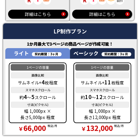
自社
詳細はこちら
詳細はこちら
LP制作プラン
1か月最大で
3
ページの商品ページが作成可能！
ライト
ベーシック
4
11
サムネイル+
枚程度
サムネイル+
枚程度
4
5
10
12
約
～
スクロール
約
～
スクロール
幅 1,000px ×
幅 1,000px ×
長さ5,000px 程度
長さ12,000px 程度
66,000
132,000
税込/月
税込/月