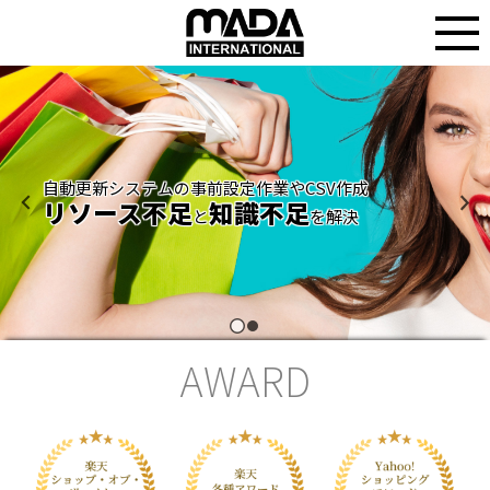
A
W
A
R
D