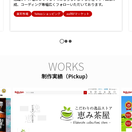
成、コーディング等幅広くフォローいただいております。
楽天市場
Yahooショッピング
auPAYマーケット
W
O
R
K
S
制作実績（Pickup）