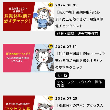
2026.08.05
【楽天市場】長期休暇前に必
須！売上を落とさない設定＆販
促チェックリスト
施策・戦略
楽天市場運営
2026.07.31
【外注費を削減】iPhone一つで
売れる商品画像を撮影する3つ
の基本テクニック
その他
テクニック・ノウハウ・操作
方法
2026.07.25
【RMS分析の基本】アクセス人