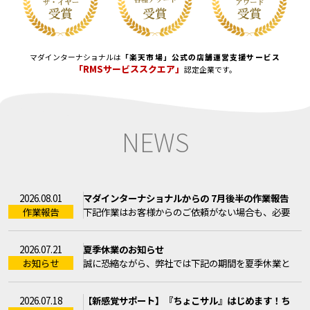
マダインターナショナルは
「楽天市場」公式の店舗運営支援サービス
「RMSサービススクエア」
認定企業です。
N
E
W
S
マダインターナショナルからの 7月後半の作業報告
2026.08.01
作業報告
下記作業はお客様からのご依頼がない場合も、必要
なものは弊社で更新作業を ...
夏季休業のお知らせ
2026.07.21
お知らせ
誠に恐縮ながら、弊社では下記の期間を夏季休業と
させていただきます。20 ...
【新感覚サポート】『ちょこサル』はじめます！ち
2026.07.18
ょこっとコンサルですが中身は真剣です！！