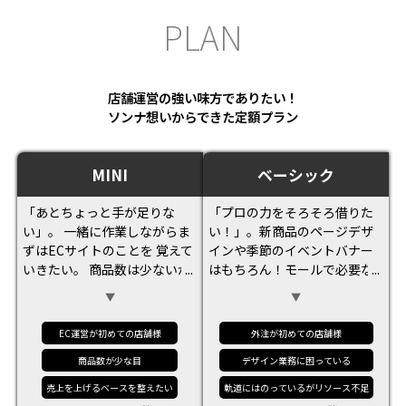
P
L
A
N
店舗運営の強い味方でありたい！
ソンナ想いからできた定額プラン
MINI
ベーシック
「あとちょっと手が足りな
「プロの力をそろそろ借りた
い」。 一緒に作業しながらま
い！」。新商品のページデザ
ずはECサイトのことを 覚えて
インや季節のイベントバナー
いきたい。 商品数は少ないが
はもちろん！モールで必要な
季節のイベントやセールなど
更新業務もお手伝いさせてい
プロのデザインを使用した
ただきます。社内だけではリ
い。売上アップやページの作
ソース不足という店舗様やデ
EC運営が初めての店舗様
外注が初めての店舗様
成以外のちょっと手が足りな
ザインはプロにお任せした
商品数が少な目
デザイン業務に困っている
い！やECサイト初心者さんに
い！という店舗様にも選ばれ
おすすめ。
ています！
売上を上げるベースを整えたい
軌道にはのっているがリソース不足