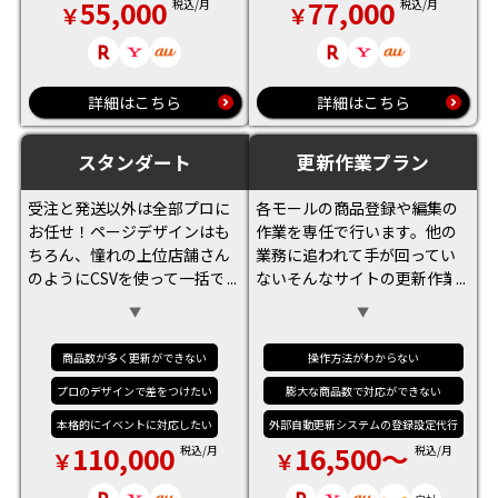
55,000
77,000
税込/月
税込/月
詳細はこちら
詳細はこちら
スタンダート
更新作業プラン
受注と発送以外は全部プロに
各モールの商品登録や編集の
お任せ！ページデザインはも
作業を専任で行います。他の
ちろん、憧れの上位店舗さん
業務に追われて手が回ってい
のようにCSVを使って一括でデ
ないそんなサイトの更新作業
ータの処理など！集客の為の
を行います。リソース不足解
広告入稿やリピーター対策の
決におすすめ。 お悩みに応じ
メールマガジンの作成、モー
てお見積り致します。
商品数が多く更新ができない
操作方法がわからない
ルのセールや自社企画のイベ
プロのデザインで差をつけたい
膨大な商品数で対応ができない
ント対策も対応させていただ
きます。
本格的にイベントに対応したい
外部自動更新システムの登録設定代行
110,000
16,500～
税込/月
税込/月