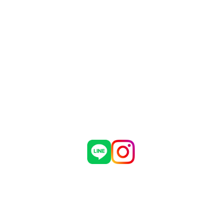
Main Contents
トップページ
個人情報保護方針
プラン一覧
機密情報に対する弊社方針
制作実績
危機管理についての弊社取組
お問い合わせ
採用情報
会社概要
ブログ
お知らせ
有限会社 マダインターナショナル
〒460-0002
愛知県名古屋市中区丸の内3丁目5番33号