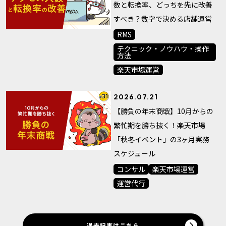
数と転換率、どっちを先に改善
すべき？数字で決める店舗運営
RMS
テクニック・ノウハウ・操作
方法
楽天市場運営
2026.07.21
【勝負の年末商戦】10月からの
繁忙期を勝ち抜く！楽天市場
「秋冬イベント」の3ヶ月実務
スケジュール
コンサル
楽天市場運営
運営代行
過去記事はこちら