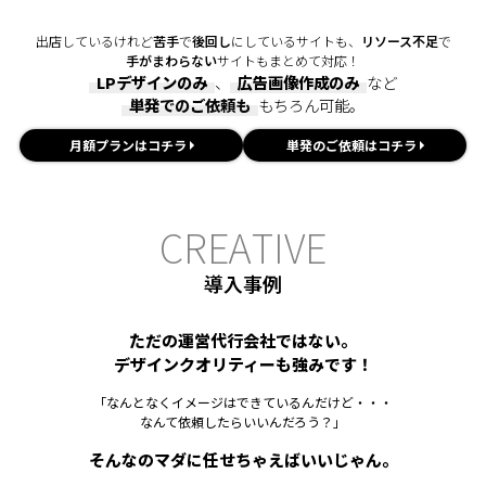
出店しているけれど
苦手
で
後回し
にしているサイトも、
リソース不足
で
手がまわらない
サイトもまとめて対応！
LPデザインのみ
、
広告画像作成のみ
など
単発でのご依頼も
もちろん可能。
月額プランはコチラ
単発のご依頼はコチラ
C
R
E
A
T
I
V
E
導入事例
ただの運営代行会社ではない。
デザインクオリティーも強みです！
「なんとなくイメージはできているんだけど・・・
なんて依頼したらいいんだろう？」
そんなのマダに任せちゃえばいいじゃん。