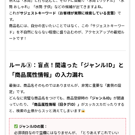
例えば「水筒」と打ち込むと、その下に自動で「水筒 1リットル」「水
筒 おしゃれ」「水筒 子供」などの候補が出てきますよね。
これが
サジェストキーワード（お客様が実際に検索している言葉）
で
す。
商品名には、自分の言いたいことではなく、この「サジェストキーワー
ド」を不自然にならない程度に盛り込むのが、アクセスアップの最短ル
ートです！
ルール③：盲点！間違った「ジャンルID」と
「商品属性情報」の入力漏れ
最後は、商品名そのものではありませんが、非常に重要な「裏側の設
定」です。
どんなに完璧な商品名をつけても、商品登録時の
「ジャンルID」
が間違
っていたり、
「商品属性情報（旧タグID）」
がスッカスカだったりする
と、検索の土俵からスッと消えてしまいます
ジャンルIDの罠：
必須項目なので空欄にはなりませんが、「とりあえずこれでいい