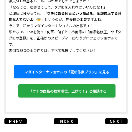
楽天SEOの基本ルール、いかがでしたでしょうか？
「なるほど、左寄せにして、タグIDを入れればいいんだな！」
と理屈は分かっても、
「ウチにある何百という商品を、全部修正する時
間なんてないよ…
」
というのが、店長様の本音ですよね。
そこで、私たちマダインターナショナルの出番です！
私たちは、CSVを使って何百、何千という商品の「商品名修正」や「タ
グIDの登録」を、正確かつスピーディーに行うプロフェッショナルで
す。
面倒なSEOの土台作りは、すべて丸投げしてください！
マダインターナショナルの「更新作業プラン」を見る
「ウチの商品の検索順位、上げて！」と相談する
PREV
INDEX
NEXT