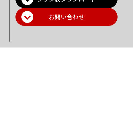
お問い合わせ
Main Contents
トップページ
個人情報保護方針
プラン一覧
機密情報に対する弊社方針
制作実績
危機管理についての弊社取組