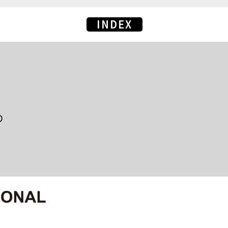
INDEX
の