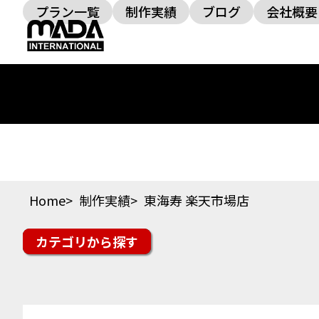
プラン一覧
制作実績
ブログ
会社概要
Home
制作実績
東海寿 楽天市場店
カテゴリ
楽天市場
Yahoo!ショッピング
auPAYマーケッ
スイーツ・ドリンク
ファッション
美容・コス
その他ジャンル
オフィシャルサイト