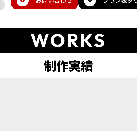
お問い合わせ
プラン表
ダ
WORKS
ト
amazon
Q10
楽天トラベル
その他モール
メ・香水
雑貨・ギフト
日用品・雑貨
インテリア