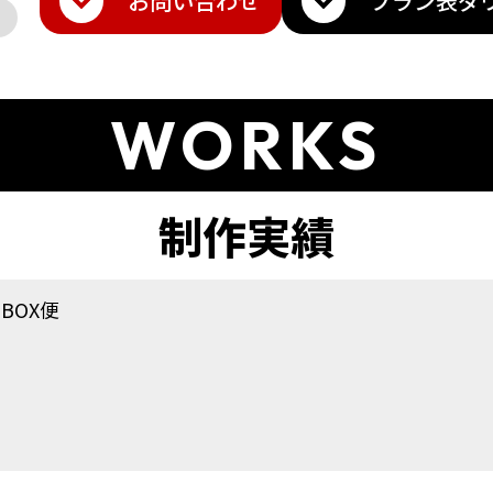
お問い合わせ
プラン表
ダ
WORKS
BOX便
ト
amazon
Q10
楽天トラベル
その他モール
メ・香水
雑貨・ギフト
日用品・雑貨
インテリア