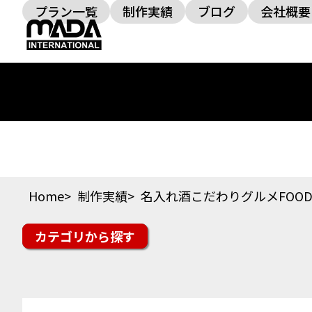
プラン一覧
制作実績
ブログ
会社概要
Home
制作実績
名入れ酒こだわりグルメFOOD
カテゴリ
楽天市場
Yahoo!ショッピング
auPAYマーケッ
スイーツ・ドリンク
ファッション
美容・コス
その他ジャンル
オフィシャルサイト