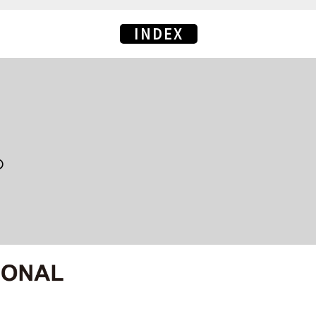
INDEX
の