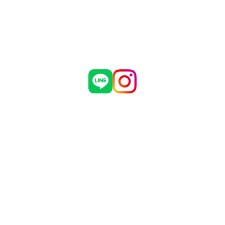
制作実績
危機管理についての弊社取組
お問い合わせ
採用情報
会社概要
ブログ
お知らせ
有限会社 マダインターナショナル
〒460-0002
愛知県名古屋市中区丸の内3丁目5番33号
名古屋有楽ビル 7階
TEL：052-961-1777 FAX：052-961-1778
Copyright © Madagroup.inc Allrights Reserved