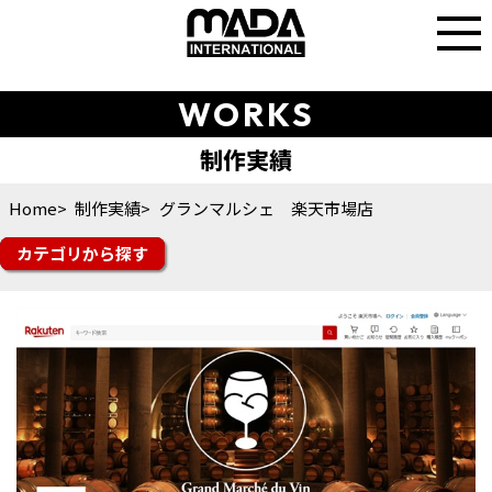
WORKS
Home
制作実績
グランマルシェ 楽天市場店
カテゴリ
楽天市場
Yahoo!ショッピング
auPAYマーケット
amazon
Q10
楽天トラベル
その他モール
futureshop
Shopify
ショップサーブ
食品
スイーツ・ドリンク
ファッション
美容・コスメ・香水
雑貨・ギフト
日用品・雑貨
インテリア
スポーツ・シューズ
花・ガーデン・DIY
その他ジャンル
オフィシャルサイト