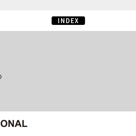
INDEX
の