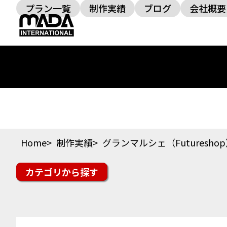
プラン一覧
制作実績
ブログ
会社概要
Home
制作実績
グランマルシェ（Futuresho
カテゴリ
楽天市場
Yahoo!ショッピング
auPAYマーケッ
スイーツ・ドリンク
ファッション
美容・コス
その他ジャンル
オフィシャルサイト