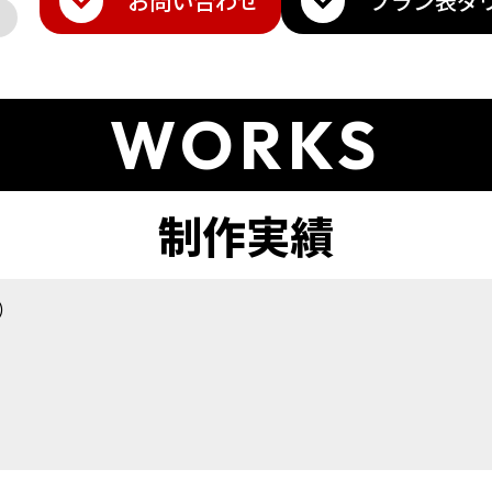
お問い合わせ
プラン表
ダ
WORKS
p）
ト
amazon
Q10
楽天トラベル
その他モール
メ・香水
雑貨・ギフト
日用品・雑貨
インテリア