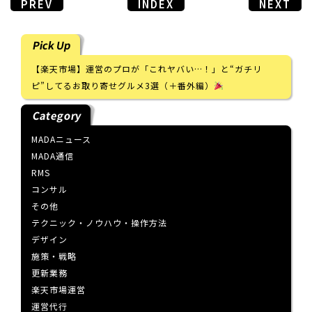
PREV
INDEX
NEXT
Pick Up
【楽天市場】運営のプロが「これヤバい…！」と“ガチリ
ピ”してるお取り寄せグルメ3選（＋番外編）
Category
MADAニュース
MADA通信
RMS
コンサル
その他
テクニック・ノウハウ・操作方法
デザイン
施策・戦略
更新業務
楽天市場運営
運営代行