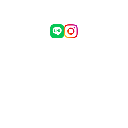
ブログ
お知らせ
有限会社 マダインターナショナル
〒460-0002
愛知県名古屋市中区丸の内3丁目5番33号
名古屋有楽ビル 7階
TEL：052-961-1777 FAX：052-961-1778
Copyright © Madagroup.inc Allrights Reserved