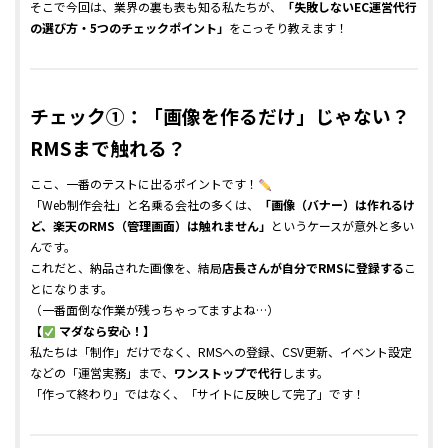
そこで今回は、業界の裏も表も知る私たちが、
「失敗しないEC運営代行
の選び方・5つのチェックポイント」
をこっそり教えます！
チェック①：「画像を作るだけ」じゃない？
RMSまで触れる？
ここ、一番のテストに出るポイントです！
「Web制作会社」と名乗る会社の多くは、
「画像（バナー）は作れるけ
ど、楽天のRMS（管理画面）は触れません」
というケースが意外と多い
んです。
これだと、納品された画像を、結局
店長さんが自分でRMSに登録する
こ
とになります。
（一番面倒な作業が残っちゃってますよね…）
【
マダなら安心！】
私たちは「制作」だけでなく、RMSへの登録、CSV更新、イベント設定
などの「運営実務」まで、
ワンストップで代行
します。
「作って終わり」ではなく、「サイトに反映して完了」です！