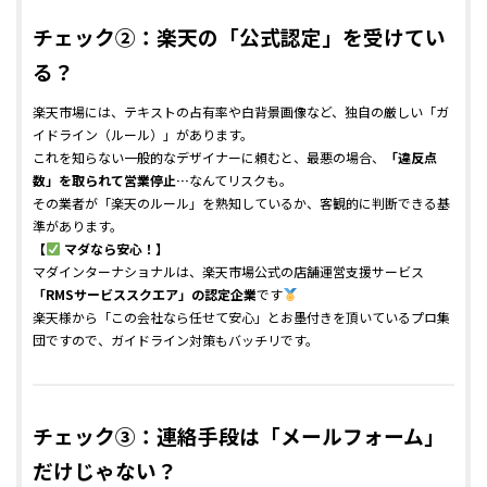
チェック②：楽天の「公式認定」を受けてい
る？
楽天市場には、テキストの占有率や白背景画像など、独自の厳しい「ガ
イドライン（ルール）」があります。
これを知らない一般的なデザイナーに頼むと、最悪の場合、
「違反点
数」を取られて営業停止…
なんてリスクも。
その業者が「楽天のルール」を熟知しているか、客観的に判断できる基
準があります。
【
マダなら安心！】
マダインターナショナルは、楽天市場公式の店舗運営支援サービス
「RMSサービススクエア」の認定企業
です
楽天様から「この会社なら任せて安心」とお墨付きを頂いているプロ集
団ですので、ガイドライン対策もバッチリです。
チェック③：連絡手段は「メールフォーム」
だけじゃない？