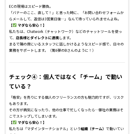
ECの現場はスピード勝負。
「バナーのここ、直して！」と思った時に、「お問い合わせフォームか
らメールして、返信は3営業日後…」なんて待っていられませんよね。
【
マダなら安心！】
私たちは、Chatwork（チャットワーク）などのチャットツールを使っ
て、
店長様とダイレクトに連携
します。
まるで隣の席にいるスタッフに話しかけるようなスピード感で、日々の
業務をサポートします。（第6弾のBさんのように！）
チェック④：個人ではなく「チーム」で動い
ている？
「格安」を売りにする個人のフリーランスの方も魅力的ですが、リスク
もあります。
その方が病気になったり、他の仕事で忙しくなったら…御社の業務はそ
こでストップしてしまいます。
【
マダなら安心！】
私たちは「マダインターナショナル」という
組織（チーム）
で動いてい