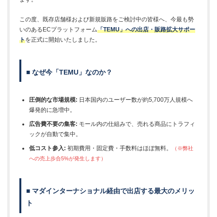
この度、既存店舗様および新規販路をご検討中の皆様へ、今最も勢
いのあるECプラットフォーム
「TEMU」への出店・販路拡大サポー
ト
を正式に開始いたしました。
■ なぜ今「TEMU」なのか？
圧倒的な市場規模:
日本国内のユーザー数が約5,700万人規模へ
爆発的に急増中。
広告費不要の集客:
モール内の仕組みで、売れる商品にトラフィ
ックが自動で集中。
低コスト参入:
初期費用・固定費・手数料はほぼ無料。
（※弊社
への売上歩合5%が発生します）
■ マダインターナショナル経由で出店する最大のメリッ
ト