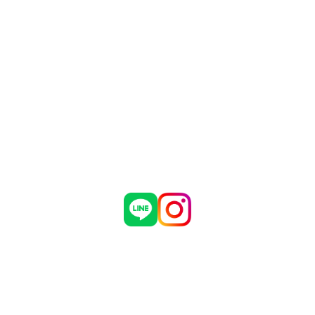
Main Contents
トップページ
個人情報保護方針
プラン一覧
機密情報に対する弊社方針
制作実績
危機管理についての弊社取組
お問い合わせ
採用情報
会社概要
ブログ
お知らせ
有限会社 マダインターナショナル
〒460-0002
愛知県名古屋市中区丸の内3丁目5番33号
名古屋有楽ビル 7階